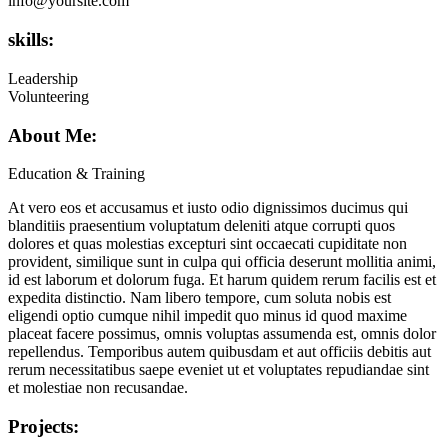
info@yoursite.com
skills:
Leadership
Volunteering
About Me:
Education & Training
At vero eos et accusamus et iusto odio dignissimos ducimus qui
blanditiis praesentium voluptatum deleniti atque corrupti quos
dolores et quas molestias excepturi sint occaecati cupiditate non
provident, similique sunt in culpa qui officia deserunt mollitia animi,
id est laborum et dolorum fuga. Et harum quidem rerum facilis est et
expedita distinctio. Nam libero tempore, cum soluta nobis est
eligendi optio cumque nihil impedit quo minus id quod maxime
placeat facere possimus, omnis voluptas assumenda est, omnis dolor
repellendus. Temporibus autem quibusdam et aut officiis debitis aut
rerum necessitatibus saepe eveniet ut et voluptates repudiandae sint
et molestiae non recusandae.
Projects: